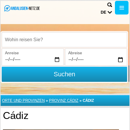
DE
Wohin reisen Sie?
Anreise
Abreise
Suchen
ORTE UND PROVINZEN
»
PROVINZ CÁDIZ
»
CÁDIZ
Cádiz