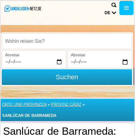
DE
Wohin reisen Sie?
Anreise
Abreise
Suchen
ORTE UND PROVINZEN
»
PROVINZ CÁDIZ
»
SANLÚCAR DE BARRAMEDA
Sanlúcar de Barrameda: