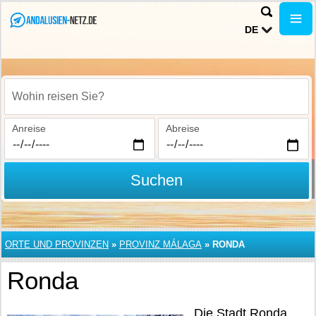
DE
Wohin reisen Sie?
Anreise
Abreise
Suchen
ORTE UND PROVINZEN
»
PROVINZ MÁLAGA
»
RONDA
Ronda
Die Stadt Ronda