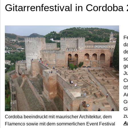
Gitarrenfestival in Cordoba
F
da
d
s
g
Ju
C
05
A
G
G
zu
Cordoba beeindruckt mit maurischer Architektur, dem
A
Flamenco sowie mit dem sommerlichen Event Festival