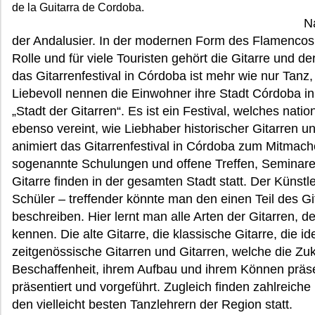
de la Guitarra de Cordoba.
Na
der Andalusier. In der modernen Form des Flamencos s
Rolle und für viele Touristen gehört die Gitarre und de
das Gitarrenfestival in Córdoba ist mehr wie nur Tan
Liebevoll nennen die Einwohner ihre Stadt Córdoba i
„Stadt der Gitarren“. Es ist ein Festival, welches natio
ebenso vereint, wie Liebhaber historischer Gitarren 
animiert das Gitarrenfestival in Córdoba zum Mitmac
sogenannte Schulungen und offene Treffen, Seminar
Gitarre finden in der gesamten Stadt statt. Der Künstl
Schüler – treffender könnte man den einen Teil des Git
beschreiben. Hier lernt man alle Arten der Gitarren,
kennen. Die alte Gitarre, die klassische Gitarre, die i
zeitgenössische Gitarren und Gitarren, welche die Zuk
Beschaffenheit, ihrem Aufbau und ihrem Können präs
präsentiert und vorgeführt. Zugleich finden zahlreic
den vielleicht besten Tanzlehrern der Region statt.